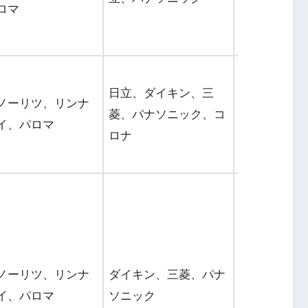
ロマ
西
給湯器：全国
日立、ダイキン、三
4都道府県
ノーリツ、リンナ
菱、パナソニック、コ
エコキュー
イ、パロマ
ロナ
ト：全国46
道府県
ノーリツ、リンナ
ダイキン、三菱、パナ
関東～九州
イ、パロマ
ソニック
リア