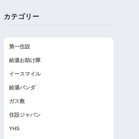
料）
料）
可
カテゴリー
2
10年
10年
第一住設
24時間365日
（有
（無
必須
給湯お助け隊
都
償）
料）
イースマイル
5年サ
給湯パンダ
ポート
ガス救
8年サ
フリーダイヤルは9：00～2
ポー
住設ジャパン
10年
写真が
エ
0：00（日曜は18：00ま
ト
（無
れば省
YHS
で）
10年サ
料）
可