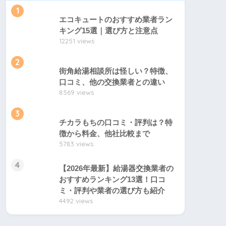
1
エコキュートのおすすめ業者ラン
キング15選｜選び方と注意点
12251 views
2
街角給湯相談所は怪しい？特徴、
口コミ、他の交換業者との違い
8569 views
3
チカラもちの口コミ・評判は？特
徴から料金、他社比較まで
商品保
工事
5783 views
受付時間
現地調
証
保証
4
【2026年最新】給湯器交換業者の
おすすめランキング13選！口コ
ミ・評判や業者の選び方も紹介
10年
10年
写真が
4492 views
関
24時間365日
（無
（無
れば省