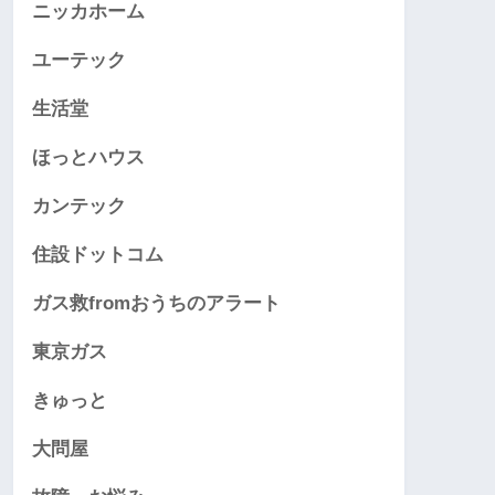
ニッカホーム
店舗直通は店舗による
ポート
（すべ
ユーテック
て有
生活堂
償）
ほっとハウス
カンテック
住設ドットコム
ガス救fromおうちのアラート
東京ガス
きゅっと
大問屋