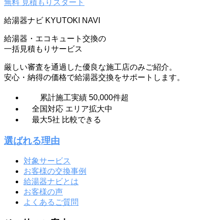
無料
見積もりスタート
給湯器ナビ
KYUTOKI NAVI
給湯器・エコキュート交換の
一括見積もりサービス
厳しい審査を通過した優良な施工店のみご紹介。
安心・納得の価格で給湯器交換をサポートします。
累計施工実績
50,000
件超
全国対応
エリア拡大中
最大
5
社
比較できる
選ばれる理由
対象サービス
お客様の交換事例
給湯器ナビとは
お客様の声
よくあるご質問