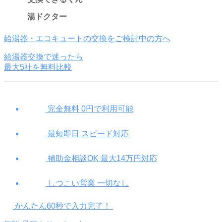
湯ドクター
給湯器・
エコキュート
の交換をご検討中の方へ
給湯器交換で迷ったら
最大
5
社を無料比較
完全無料
0
円で利用可能
最短即日
スピード対応
補助金相談
OK
最大
14
万円対応
しつこい営業
一切なし
かんたん
60
秒で入力完了！