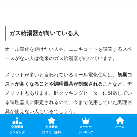
ガス給湯器が向いている人
オール電化を避けたい人や、エコキュートを設置するスペ
ースがない人は従来のガス給湯器が向いています。
メリットが多いと言われているオール電化住宅は、
初期コ
ストが高くなることや調理器具が制限される
ことなど、デ
メリットもあります。IHクッキングヒーターに対応してい
る調理器具に限定されるので、今まで使用していた調理器
具が使えない人もいるでしょう。
交換業者
交換業者
メーカー
ホーム
ガス給湯器やエコキュートを設置もしくは交換する場合、
ランキング
口コミ・評判
ランキング