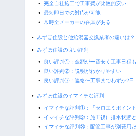
完全自社施工で工事費が比較的安い
最短即日での対応が可能
常時全メーカーの在庫がある
みずほ住設と他給湯器交換業者の違いは？
みずほ住設の良い評判
良い評判①：金額が一番安く工事日程
良い評判②：説明がわかりやすい
良い評判③：連絡〜工事までわずか2日
みずほ住設のイマイチな評判
イマイチな評判①：「ゼロエミポイン
イマイチな評判②：施工後に排水状態
イマイチな評判③：配管工事が別費用