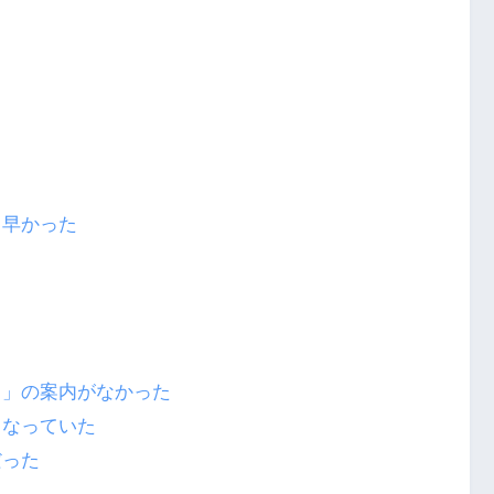
も早かった
ト」の案内がなかった
となっていた
だった