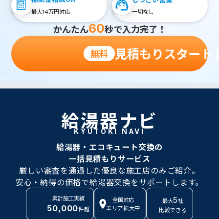
最大
万円対応
一切なし
14
60
かんたん
秒で入力完了！
見積もりスタート
無料
給湯器ナビ
KYUTOKI NAVI
給湯器・エコキュート交換の
一括見積もりサービス
厳しい審査を通過した優良な施工店のみご紹介。
安心・納得の価格で給湯器交換をサポートします。
累計施工実績
5
全国対応
最大
社
50,000
エリア拡大中
件超
比較できる