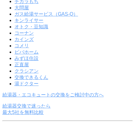
チカラもち
大問屋
ガス給湯サービス（GAS-Q）
キンライサー
オトク・豆知識
コーナン
カインズ
コメリ
ビバホーム
みずほ住設
正直屋
クラシアン
交換できるくん
湯ドクター
給湯器・
エコキュート
の交換をご検討中の方へ
給湯器交換で迷ったら
最大
5
社を無料比較