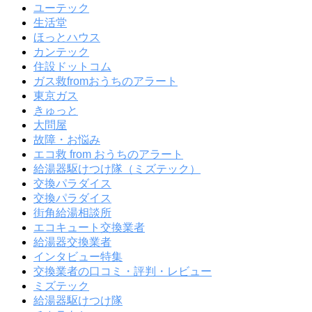
ユーテック
生活堂
ほっとハウス
カンテック
住設ドットコム
ガス救fromおうちのアラート
東京ガス
きゅっと
大問屋
故障・お悩み
エコ救 from おうちのアラート
給湯器駆けつけ隊（ミズテック）
交換パラダイス
交換パラダイス
街角給湯相談所
エコキュート交換業者
給湯器交換業者
インタビュー特集
交換業者の口コミ・評判・レビュー
ミズテック
給湯器駆けつけ隊