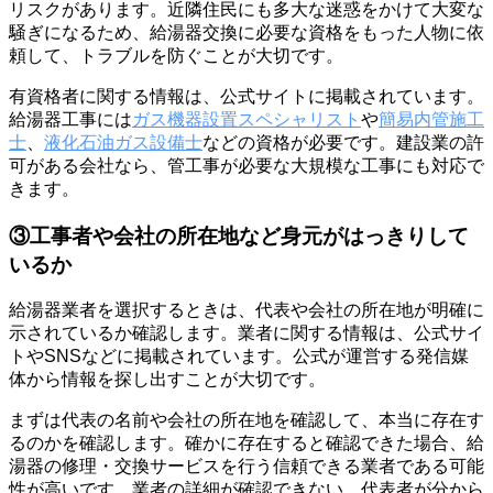
リスクがあります。近隣住民にも多大な迷惑をかけて大変な
騒ぎになるため、給湯器交換に必要な資格をもった人物に依
頼して、トラブルを防ぐことが大切です。
有資格者に関する情報は、公式サイトに掲載されています。
給湯器工事には
ガス機器設置スペシャリスト
や
簡易内管施工
士
、
液化石油ガス設備士
などの資格が必要です。建設業の許
可がある会社なら、管工事が必要な大規模な工事にも対応で
きます。
③工事者や会社の所在地など身元がはっきりして
いるか
給湯器業者を選択するときは、代表や会社の所在地が明確に
示されているか確認します。業者に関する情報は、公式サイ
トやSNSなどに掲載されています。公式が運営する発信媒
体から情報を探し出すことが大切です。
まずは代表の名前や会社の所在地を確認して、本当に存在す
るのかを確認します。確かに存在すると確認できた場合、給
湯器の修理・交換サービスを行う信頼できる業者である可能
性が高いです。業者の詳細が確認できない、代表者が分から