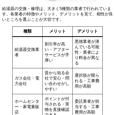
給湯器の交換・修理は、大きく5種類の業者で行われていま
す。各業者の特徴やメリット、デメリットを見て、相性が良
いところを選ぶことが大切です。
種類
メリット
デメリット
悪徳業者が潜
割引率が高
んでいる可能
給湯器交換業
い・アフター
性・業者によ
者
サービスが手
り料金が異な
厚い
る
昔から知る会
選択肢が限ら
ガス会社・電
社で安心・問
れる・工事費
力会社
い合わせがし
用が高額
やすい
ポイントが付
ホームセンタ
委託業者が担
与される・実
ー・家電量販
当する・工事
物を直接確認
店
費用が高額
できる