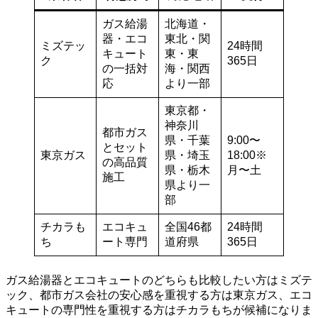
ガス給湯
北海道・
器・エコ
東北・関
ミズテッ
24時間
キュート
東・東
ク
365日
の一括対
海・関西
応
より一部
東京都・
神奈川
都市ガス
県・千葉
9:00〜
とセット
東京ガス
県・埼玉
18:00※
の高品質
県・栃木
月〜土
施工
県より一
部
チカラも
エコキュ
全国46都
24時間
ち
ート専門
道府県
365日
ガス給湯器とエコキュートのどちらも比較したい方はミズテ
ック、都市ガス会社の安心感を重視する方は東京ガス、エコ
キュートの専門性を重視する方はチカラもちが候補になりま