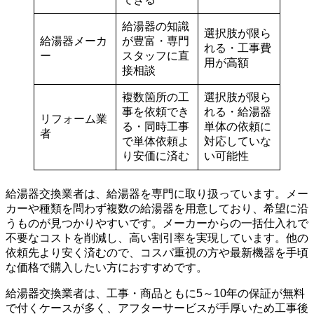
給湯器の知識
選択肢が限ら
給湯器メーカ
が豊富・専門
れる・工事費
ー
スタッフに直
用が高額
接相談
複数箇所の工
選択肢が限ら
事を依頼でき
れる・給湯器
リフォーム業
る・同時工事
単体の依頼に
者
で単体依頼よ
対応していな
り安価に済む
い可能性
給湯器交換業者は、給湯器を専門に取り扱っています。メー
カーや種類を問わず複数の給湯器を用意しており、希望に沿
うものが見つかりやすいです。メーカーからの一括仕入れで
不要なコストを削減し、高い割引率を実現しています。他の
依頼先より安く済むので、コスパ重視の方や最新機器を手頃
な価格で購入したい方におすすめです。
給湯器交換業者は、工事・商品ともに5～10年の保証が無料
で付くケースが多く、アフターサービスが手厚いため工事後